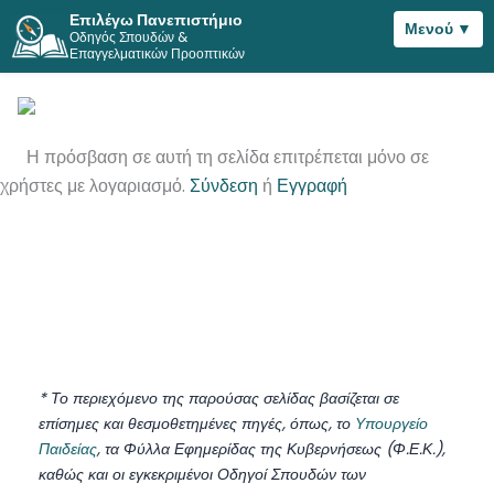
Επιλέγω Πανεπιστήμιο
Μενού ▼
Οδηγός Σπουδών &
Μετάβαση
Επαγγελματικών Προοπτικών
στο
περιεχόμενο
Η πρόσβαση σε αυτή τη σελίδα επιτρέπεται μόνο σε
χρήστες με λογαριασμό.
Σύνδεση
ή
Εγγραφή
* Το περιεχόμενο της παρούσας σελίδας βασίζεται σε
επίσημες και θεσμοθετημένες πηγές, όπως, το
Υπουργείο
Παιδείας
, τα Φύλλα Εφημερίδας της Κυβερνήσεως (Φ.Ε.Κ.),
καθώς και οι εγκεκριμένοι Οδηγοί Σπουδών των