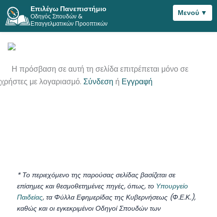
Επιλέγω Πανεπιστήμιο
Μενού ▼
Οδηγός Σπουδών &
Μετάβαση
Επαγγελματικών Προοπτικών
στο
περιεχόμενο
Η πρόσβαση σε αυτή τη σελίδα επιτρέπεται μόνο σε
χρήστες με λογαριασμό.
Σύνδεση
ή
Εγγραφή
* Το περιεχόμενο της παρούσας σελίδας βασίζεται σε
επίσημες και θεσμοθετημένες πηγές, όπως, το
Υπουργείο
Παιδείας
, τα Φύλλα Εφημερίδας της Κυβερνήσεως (Φ.Ε.Κ.),
καθώς και οι εγκεκριμένοι Οδηγοί Σπουδών των