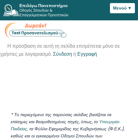
Επιλέγω Πανεπιστήμιο
Μενού ▼
Οδηγός Σπουδών &
Μετάβαση
Επαγγελματικών Προοπτικών
στο
περιεχόμενο
Η πρόσβαση σε αυτή τη σελίδα επιτρέπεται μόνο σε
χρήστες με λογαριασμό.
Σύνδεση
ή
Εγγραφή
* Το περιεχόμενο της παρούσας σελίδας βασίζεται σε
επίσημες και θεσμοθετημένες πηγές, όπως, το
Υπουργείο
Παιδείας
, τα Φύλλα Εφημερίδας της Κυβερνήσεως (Φ.Ε.Κ.),
καθώς και οι εγκεκριμένοι Οδηγοί Σπουδών των