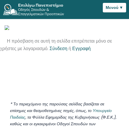
Επιλέγω Πανεπιστήμιο
Μενού ▼
Οδηγός Σπουδών &
Μετάβαση
Επαγγελματικών Προοπτικών
στο
περιεχόμενο
Η πρόσβαση σε αυτή τη σελίδα επιτρέπεται μόνο σε
χρήστες με λογαριασμό.
Σύνδεση
ή
Εγγραφή
* Το περιεχόμενο της παρούσας σελίδας βασίζεται σε
επίσημες και θεσμοθετημένες πηγές, όπως, το
Υπουργείο
Παιδείας
, τα Φύλλα Εφημερίδας της Κυβερνήσεως (Φ.Ε.Κ.),
καθώς και οι εγκεκριμένοι Οδηγοί Σπουδών των