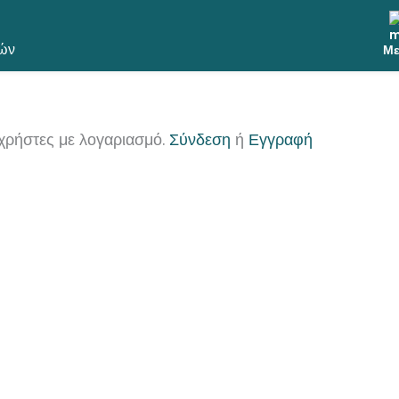
ών
Με
χρήστες με λογαριασμό.
Σύνδεση
ή
Εγγραφή