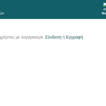
ών
Με
χρήστες με λογαριασμό.
Σύνδεση
ή
Εγγραφή