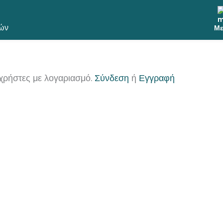
ών
Με
χρήστες με λογαριασμό.
Σύνδεση
ή
Εγγραφή