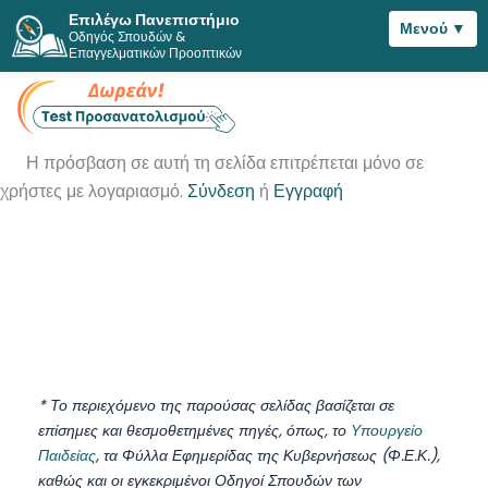
Επιλέγω Πανεπιστήμιο
Μενού ▼
Οδηγός Σπουδών &
Μετάβαση
Επαγγελματικών Προοπτικών
στο
περιεχόμενο
Η πρόσβαση σε αυτή τη σελίδα επιτρέπεται μόνο σε
χρήστες με λογαριασμό.
Σύνδεση
ή
Εγγραφή
* Το περιεχόμενο της παρούσας σελίδας βασίζεται σε
επίσημες και θεσμοθετημένες πηγές, όπως, το
Υπουργείο
Παιδείας
, τα Φύλλα Εφημερίδας της Κυβερνήσεως (Φ.Ε.Κ.),
καθώς και οι εγκεκριμένοι Οδηγοί Σπουδών των