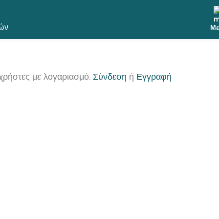
ών
Με
χρήστες με λογαριασμό.
Σύνδεση
ή
Εγγραφή