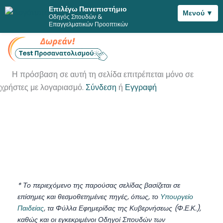
Επιλέγω Πανεπιστήμιο
Μενού ▼
Οδηγός Σπουδών &
Μετάβαση
Επαγγελματικών Προοπτικών
στο
περιεχόμενο
Η πρόσβαση σε αυτή τη σελίδα επιτρέπεται μόνο σε
χρήστες με λογαριασμό.
Σύνδεση
ή
Εγγραφή
* Το περιεχόμενο της παρούσας σελίδας βασίζεται σε
επίσημες και θεσμοθετημένες πηγές, όπως, το
Υπουργείο
Παιδείας
, τα Φύλλα Εφημερίδας της Κυβερνήσεως (Φ.Ε.Κ.),
καθώς και οι εγκεκριμένοι Οδηγοί Σπουδών των