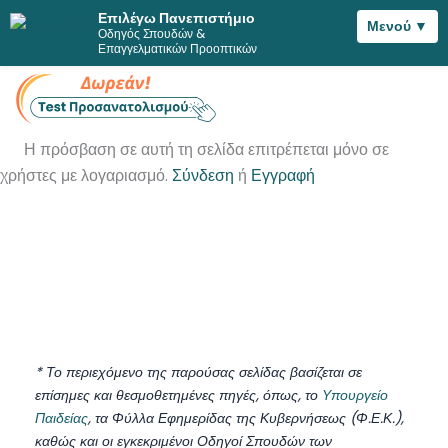
Επιλέγω Πανεπιστήμιο
Μενού ▼
Οδηγός Σπουδών &
Μετάβαση
Επαγγελματικών Προοπτικών
στο
περιεχόμενο
Η πρόσβαση σε αυτή τη σελίδα επιτρέπεται μόνο σε
χρήστες με λογαριασμό.
Σύνδεση
ή
Εγγραφή
* Το περιεχόμενο της παρούσας σελίδας βασίζεται σε
επίσημες και θεσμοθετημένες πηγές, όπως, το
Υπουργείο
Παιδείας
, τα Φύλλα Εφημερίδας της Κυβερνήσεως (Φ.Ε.Κ.),
καθώς και οι εγκεκριμένοι Οδηγοί Σπουδών των