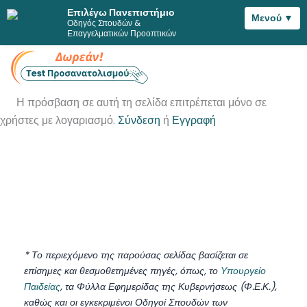
Επιλέγω Πανεπιστήμιο
Μενού ▼
Οδηγός Σπουδών &
Μετάβαση
Επαγγελματικών Προοπτικών
στο
περιεχόμενο
Η πρόσβαση σε αυτή τη σελίδα επιτρέπεται μόνο σε
χρήστες με λογαριασμό.
Σύνδεση
ή
Εγγραφή
* Το περιεχόμενο της παρούσας σελίδας βασίζεται σε
επίσημες και θεσμοθετημένες πηγές, όπως, το
Υπουργείο
Παιδείας
, τα Φύλλα Εφημερίδας της Κυβερνήσεως (Φ.Ε.Κ.),
καθώς και οι εγκεκριμένοι Οδηγοί Σπουδών των